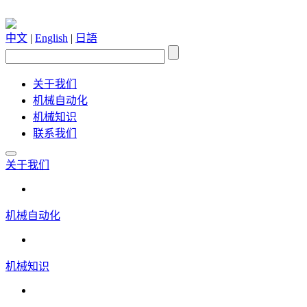
中文
|
English
|
日語
关于我们
机械自动化
机械知识
联系我们
关于我们
机械自动化
机械知识