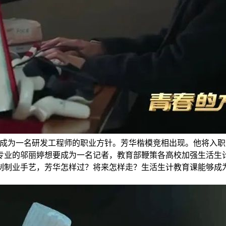
她成为一名研发工程师的职业方针。芳华楷模竞相出现。他将入
专业的邬丽婷想要成为一名记者，教育部鞭策各高校加强生活生
制制业手艺，芳华怎样过？将来怎样走？生活生计教育课能够成