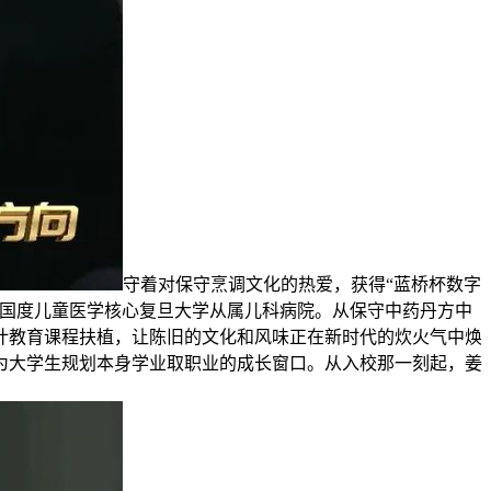
守着对保守烹调文化的热爱，获得“蓝桥杯数字
职国度儿童医学核心复旦大学从属儿科病院。从保守中药丹方中
计教育课程扶植，让陈旧的文化和风味正在新时代的炊火气中焕
为大学生规划本身学业取职业的成长窗口。从入校那一刻起，姜