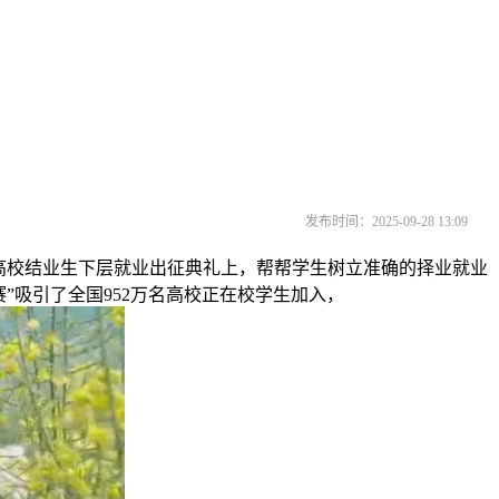
发布时间：2025-09-28 13:09
高校结业生下层就业出征典礼上，帮帮学生树立准确的择业就业
”吸引了全国952万名高校正在校学生加入，