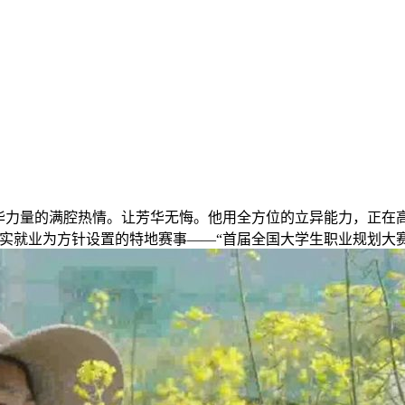
力量的满腔热情。让芳华无悔。他用全方位的立异能力，正在
实就业为方针设置的特地赛事——“首届全国大学生职业规划大赛