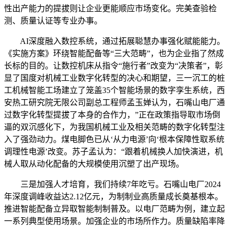
性出产能力的提拔则让企业更能顺应市场变化。完美查验检
测、质量认证等专业办事。
AI深度融入数控系统，通过拓展聪慧办事强化赋能能力。
《实施方案》环绕智能配备等“三大范畴”，也为企业指了然成
长标的目的。让数控机床从指令“施行者”改变为“决策者”，彰
显了国度对机械工业数字化转型的决心和期望，三一沉工的桩
工机械智能工场建立了笼盖35个智能场景的数字孪生系统，西
安热工研究院无限公司副总工程师孟玉婵认为，石嘴山电厂通
过数字化转型提拔了本身的合作力，”正在政策指导取市场倒
逼的双沉感化下，为我国机械工业及相关范畴的数字化转型注
入了强劲动力。煤电脚色已从‘从力电源’向‘根本保障性取系统
调理性电源’改变。苏子孟认为：“跟着机械换人加快演进，机
械人取从动化配备的大规模使用沉塑了出产现场。
三是加强人才培育，我们持续7年吃亏。石嘴山电厂2024
年深度调峰收益达2.12亿元，为制制业高质量成长奠基根本。
推进智能配备立异取智能制制普及。以电厂范畴为例，建立起
一系列典型使用场景。加强企业的市场所作力。质量缺陷率降