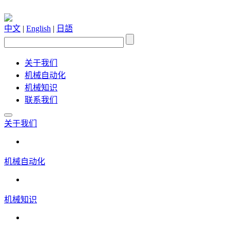
中文
|
English
|
日語
关于我们
机械自动化
机械知识
联系我们
关于我们
机械自动化
机械知识