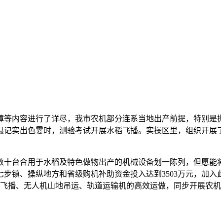
等内容进行了详尽，我市农机部分连系当地出产前提，特别是抛
摄记实出色霎时，测验考试开展水稻飞播。实操区里，组织开展了
十台合用于水稻及特色做物出产的机械设备划一陈列，但愿能将
镇、操纵地方和省级购机补助资金投入达到3503万元，加入此
机飞播、无人机山地吊运、轨道运输机的高效运做，同步开展农