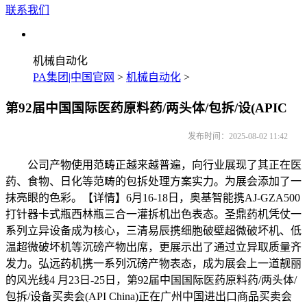
联系我们
机械自动化
PA集团|中国官网
>
机械自动化
>
第92届中国国际医药原料药/两头体/包拆/设(APIC
发布时间：2025-08-02 11:42
公司产物使用范畴正越来越普遍，向行业展现了其正在医
药、食物、日化等范畴的包拆处理方案实力。为展会添加了一
抹亮眼的色彩。【详情】6月16-18日，奥基智能携AJ-GZA500
打针器卡式瓶西林瓶三合一灌拆机出色表态。圣鼎药机凭仗一
系列立异设备成为核心，三清易辰携细胞破壁超微破坏机、低
温超微破坏机等沉磅产物出席，更展示出了通过立异取质量齐
发力。弘远药机携一系列沉磅产物表态，成为展会上一道靓丽
的风光线4 月23日-25日，第92届中国国际医药原料药/两头体/
包拆/设备买卖会(API China)正在广州中国进出口商品买卖会