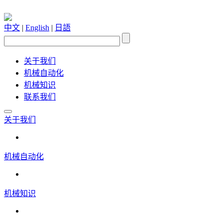
中文
|
English
|
日語
关于我们
机械自动化
机械知识
联系我们
关于我们
机械自动化
机械知识