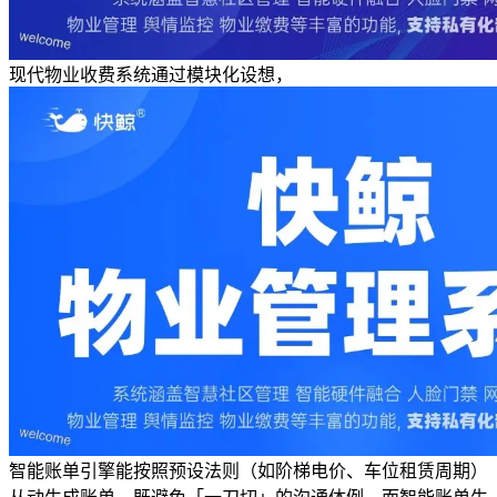
现代物业收费系统通过模块化设想，
智能账单引擎能按照预设法则（如阶梯电价、车位租赁周期）