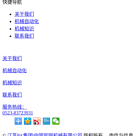
快捷导航
关于我们
机械自动化
机械知识
联系我们
关于我们
机械自动化
机械知识
联系我们
服务热线：
0523-83723931
©
江苏PA集团|中国官网机械有限公司
版权所有. 电信与信息