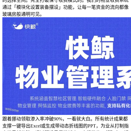
的选择空间。完全打破保守收费模式的。我们的物业收费系统
通过「模块化设置装备摆设」功能，让每一笔资金的流向都像
玻璃房般通明可见。
跟着挪动领取渗入率冲破90%，一看就大白。所有统计成果都
支撑一键导出Excel或生成带动态折线图的PPT，为业从打制指