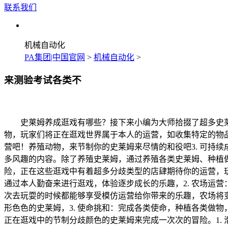
联系我们
机械自动化
PA集团|中国官网
>
机械自动化
>
来测验考试各类不
史莱姆养成逛戏有哪些？接下来小编为大师拾掇了超多史莱
物，玩家们将正在逛戏世界属于本人的运营，如收集特定的物
营吧！养殖动物，来节制你的史莱姆来尽情的和役吧3. 可持
多风趣的内容。除了养殖史莱姆，通过养殖各类史莱姆、种植
险，正在这些逛戏中有着超多分歧类型的店肆期待你的运营，
通过本人勤奋来进行逛戏，体验逐步成长的乐趣，2. 农场运
次去玩耍的时候都能够享受模仿运营给你带来的乐趣，农场将变
形色色的史莱姆，3. 使命挑和：完成各类使命，种植各类做
正在逛戏中的节制分歧颜色的史莱姆来完成一次次的冒险。1.