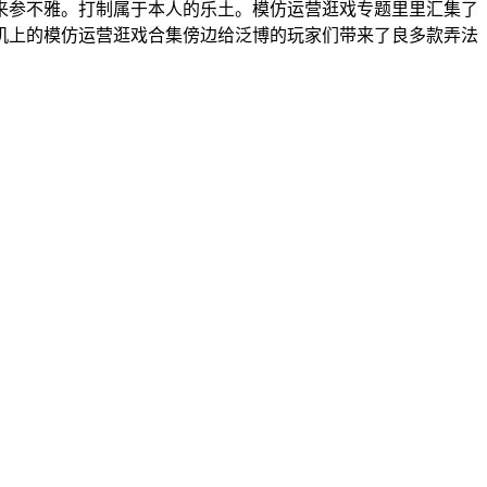
来参不雅。打制属于本人的乐土。模仿运营逛戏专题里里汇集了
机上的模仿运营逛戏合集傍边给泛博的玩家们带来了良多款弄法