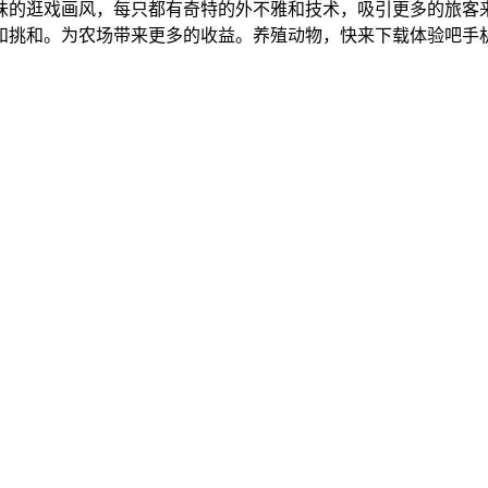
味的逛戏画风，每只都有奇特的外不雅和技术，吸引更多的旅客
和挑和。为农场带来更多的收益。养殖动物，快来下载体验吧手