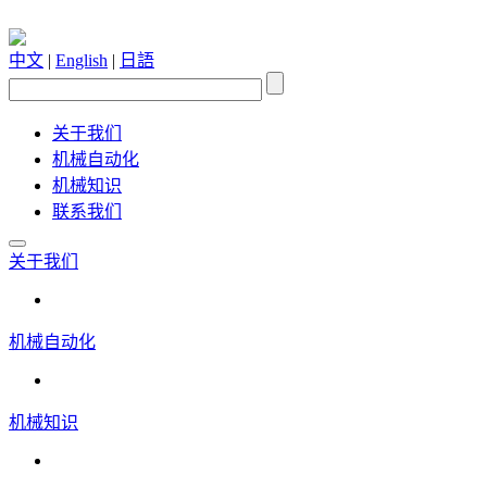
中文
|
English
|
日語
关于我们
机械自动化
机械知识
联系我们
关于我们
机械自动化
机械知识