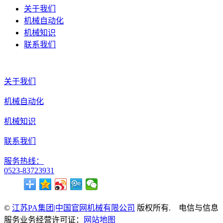
关于我们
机械自动化
机械知识
联系我们
关于我们
机械自动化
机械知识
联系我们
服务热线：
0523-83723931
©
江苏PA集团|中国官网机械有限公司
版权所有. 电信与信息
服务业务经营许可证：
网站地图