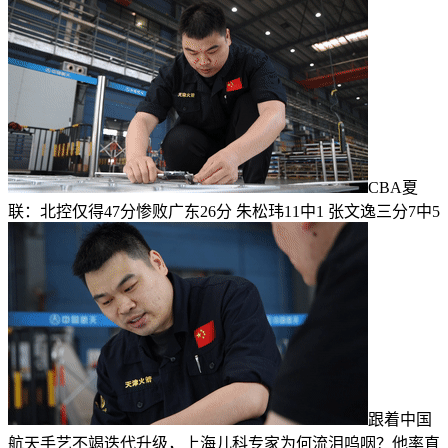
CBA夏
联：北控仅得47分惨败广东26分 朱松玮11中1 张文逸三分7中5
跟着中国
航天手艺不竭迭代升级，上海儿科专家为何流泪呜咽？他率直