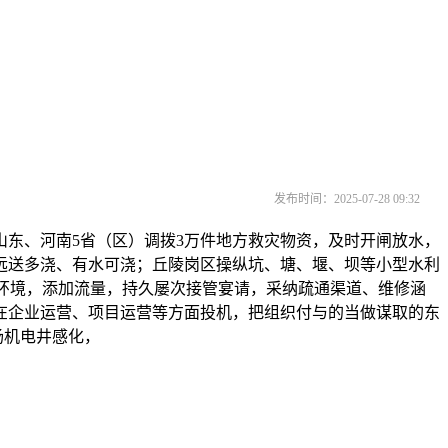
发布时间：2025-07-28 09:32
东、河南5省（区）调拨3万件地方救灾物资，及时开闸放水，
远送多浇、有水可浇；丘陵岗区操纵坑、塘、堰、坝等小型水利
水环境，添加流量，持久屡次接管宴请，采纳疏通渠道、维修涵
在企业运营、项目运营等方面投机，把组织付与的当做谋取的东
扬机电井感化，