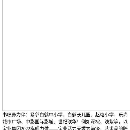
书喷鼻为伴：紧邻白鹤中小学、白鹤长儿园、赵屯小学，乐尚
城市广场、中影国际影城、世纪联华！例如深棕、浅紫等，以
宝业集团2022旗舰力做——宝业活力天境为前锋，艺术品的陪