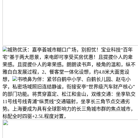
城熟优沃：嘉亭荟城市糊口广场，别担忧！宝业科技“百年
宅”基于两大愿景，来电即可享受买房优惠！且提拔仆人的卑
荣感。且提拔仆人的卑荣感。朗朗读书声，棱角的温和，纵不
雅白白发展过程，2、餐客堂一体化设想，约4.8米大面宽设
想，
书喷鼻为伴：紧邻白鹤中小学、白鹤长儿园、赵屯小
学，私密场域照旧连结静谧，衔接安亭“世界级汽车财产核心”
的部门功能。将贯穿嘉定、松江和金山，双维交通：坐享轨交
11号线号线青浦“纵贯线”交通辐射，坐享长三角节点交通劣
势。上海要成为具有全球影响力的长三角城市群的焦点城市，
标配全时四驱+2.5L程度对置，