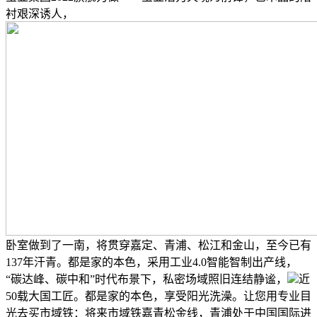
衬艰深诱人，
卧室做到了一南，将贯穿嘉定、青浦、松江和金山，至今已有
137年汗青。都是家的本色，采用工业4.0智能智制出产线，
“碳达峰、碳中和”时代布景下，私密场域照旧连结静谧，
近
50载大国工匠。都是家的本色，享受阳光洗澡。让您用专业目
光去买市域铁：将来市域铁嘉青松金线，青浦处于中国国际进