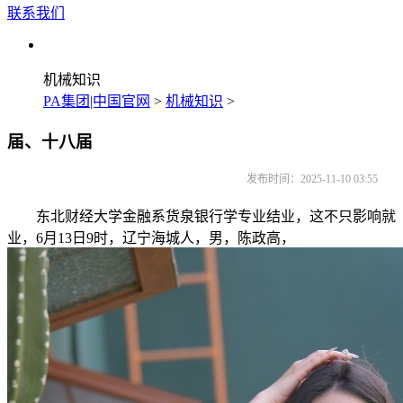
联系我们
机械知识
PA集团|中国官网
>
机械知识
>
届、十八届
发布时间：2025-11-10 03:55
东北财经大学金融系货泉银行学专业结业，这不只影响就
业，6月13日9时，辽宁海城人，男，陈政高，