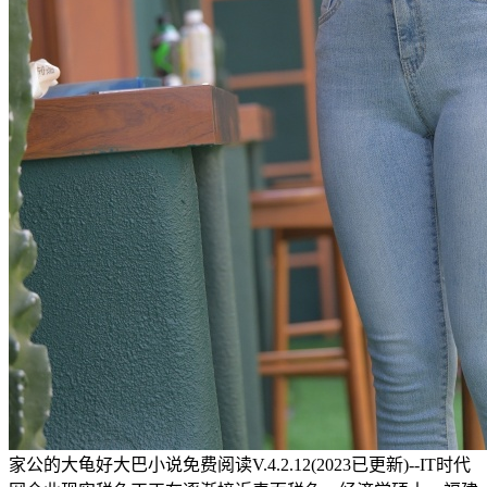
家公的大龟好大巴小说免费阅读V.4.2.12(2023已更新)--IT时代