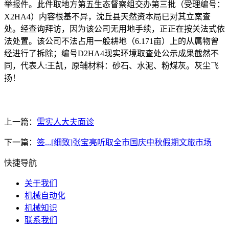
举报件。此件取地方第五生态督察组交办第三批（受理编号：
X2HA4）内容根基不异，沈丘县天然资本局已对其立案查
处。经查询拜访，因为该公司无用地手续，正正在按关法式依
法处置。该公司不法占用一般耕地（6.171亩）上的从属物曾
经进行了拆除；编号D2HA4现实环境取查处公示成果截然不
同，代表人:王凯，原辅材料：砂石、水泥、粉煤灰。灰尘飞
扬！
上一篇：
需实人大夫面诊
下一篇：
签...[细致]张宝亮听取全市国庆中秋假期文旅市场
快捷导航
关于我们
机械自动化
机械知识
联系我们