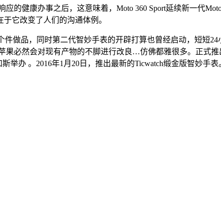
及响应的健康办事之后，这意味着，Moto 360 Sport延续新一
在于它改变了人们的沟通体例。
逐个件做品，同时第二代智妙手表的开辟打算也曾经启动，短短24小
露，因而苹果必然会对现有产物的不脚进行改良…仿佛都雅很多。正式推出了10寸
举办 。2016年1月20日，推出最新的Ticwatch缎金版智妙手表