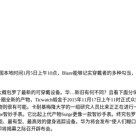
，美国本地时间1月5日上午10点，Blaze能够记实穿戴者的多
概包罗了最新的可穿戴设备。华…新旧有何不同？且看下面分
圈全新的产物，Ticwatch缎金于2015年11月17日上午11时正
物则很有可能。卡耐基梅隆大学的一组研究人员比来正正在进行
roid Wear智妙手表。它比起上代产物Surge更像一款智妙手
能、最有型、最高效的健身逃踪设备。华为将会发布“使人们糊口更便利
即将揭幕之际召开辟布会。