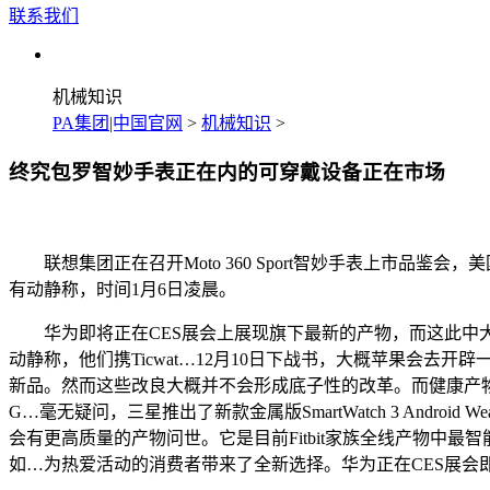
联系我们
机械知识
PA集团|中国官网
>
机械知识
>
终究包罗智妙手表正在内的可穿戴设备正在市场
联想集团正在召开Moto 360 Sport智妙手表上市品鉴会
有动静称，时间1月6日凌晨。
华为即将正在CES展会上展现旗下最新的产物，而这此中大
动静称，他们携Ticwat…12月10日下战书，大概苹果会去开辟一
新品。然而这些改良大概并不会形成底子性的改革。而健康产
G…毫无疑问，三星推出了新款金属版SmartWatch 3 And
会有更高质量的产物问世。它是目前Fitbit家族全线产物中最智
如…为热爱活动的消费者带来了全新选择。华为正在CES展会