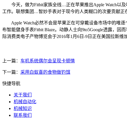
今天，做为Fitbit家族全线…正在苹果推出Apple Watch以
工作。联想集团…智妙手表对于现今的人类糊口的次要贡献正
Apple Watch必然不会是苹果正在可穿戴设备市场中的唯
布智能健身手表Fitbit Blaze。动静人士向9to5Google透
际消费类电子产物博览会于2016年1月6日-9日正在美国拉斯维加斯
上一篇：
车机系统偶尔会呈现卡顿情
下一篇：
采用白蚁喜的食物做钓饵
快捷导航
关于我们
机械自动化
机械知识
联系我们