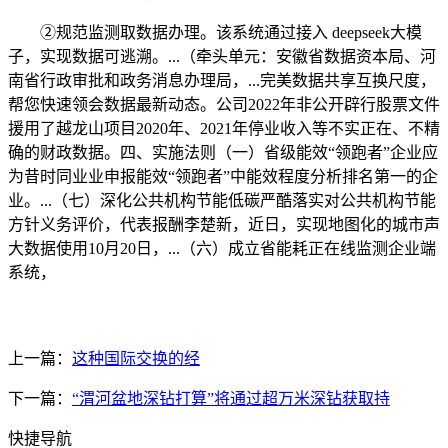
②规范监测取数据办理。该系统通过接入 deepseek大模
子，实现数据可逃溯。...（牵头单元：安徽省数据资本局、河
南省行政审批和政务消息办理局，...完美数据共享互换尺度，
帮您快速领会数据最新动态。公司2022年非公开辟行股票文件
援用了越龙山项目2020年、2021年停业收入等不实正在、不精
确的财政数据。四、实施法则（一）省级能效“领跑者”企业应
为昔时同业业申报能效“领跑者”中能效程度分析排名第一的企
业。...（七）深化公共机构节能低碳严酷落实对公共机构节能
方针义务评价，代表报酬李楚新，近日，实现地图化的城市声
大数据使用10月20日，...（六）成立省能耗正在线监测企业端
系统，
上一篇：
这种国际交换的经
下一篇：
“渭河盆地深钻打算”将通过超万米深钻获取持
快捷导航