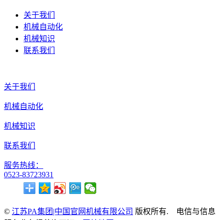
关于我们
机械自动化
机械知识
联系我们
关于我们
机械自动化
机械知识
联系我们
服务热线：
0523-83723931
©
江苏PA集团|中国官网机械有限公司
版权所有. 电信与信息